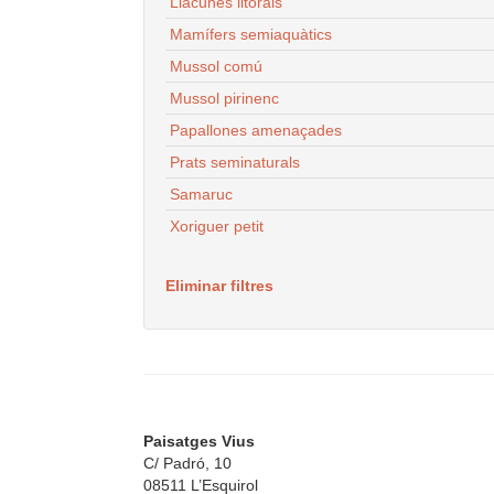
Llacunes litorals
Mamífers semiaquàtics
Mussol comú
Mussol pirinenc
Papallones amenaçades
Prats seminaturals
Samaruc
Xoriguer petit
Eliminar filtres
Paisatges Vius
C/ Padró, 10
08511 L’Esquirol