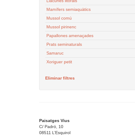
Llacunes litorals
Mamífers semiaquàtics
Mussol comú
Mussol pirinenc
Papallones amenaçades
Prats seminaturals
Samaruc
Xoriguer petit
Eliminar filtres
Paisatges Vius
C/ Padró, 10
08511 L’Esquirol