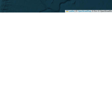
Leaflet
|
©
OpenStreetMap
, © Esri © OpenStreetMa