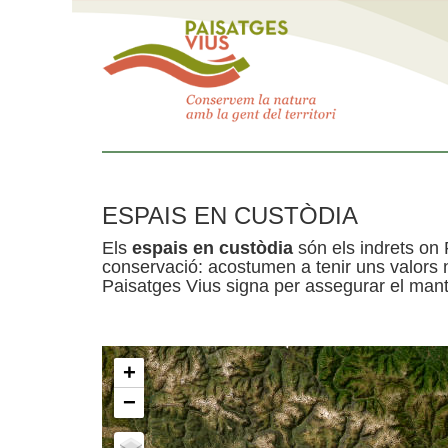
ESPAIS EN CUSTÒDIA
Els
espais en custòdia
són els indrets on 
conservació: acostumen a tenir uns valors n
Paisatges Vius signa per assegurar el mante
+
−