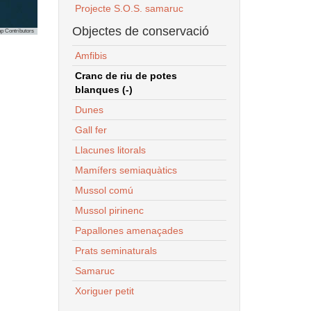
Projecte S.O.S. samaruc
Objectes de conservació
p Contributors
Amfibis
Cranc de riu de potes
blanques (-)
Dunes
Gall fer
Llacunes litorals
Mamífers semiaquàtics
Mussol comú
Mussol pirinenc
Papallones amenaçades
Prats seminaturals
Samaruc
Xoriguer petit