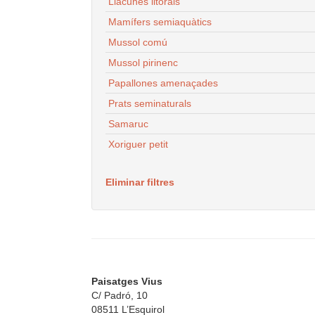
Llacunes litorals
Mamífers semiaquàtics
Mussol comú
Mussol pirinenc
Papallones amenaçades
Prats seminaturals
Samaruc
Xoriguer petit
Eliminar filtres
Paisatges Vius
C/ Padró, 10
08511 L’Esquirol