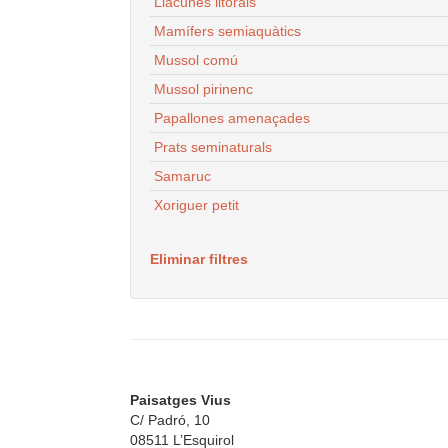
Llacunes litorals
Mamífers semiaquàtics
Mussol comú
Mussol pirinenc
Papallones amenaçades
Prats seminaturals
Samaruc
Xoriguer petit
Eliminar filtres
Paisatges Vius
C/ Padró, 10
08511 L’Esquirol