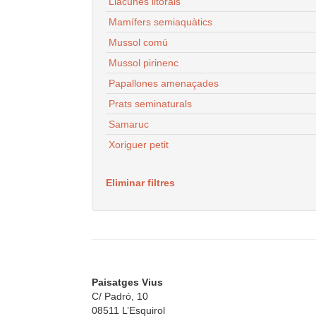
Llacunes litorals
Mamífers semiaquàtics
Mussol comú
Mussol pirinenc
Papallones amenaçades
Prats seminaturals
Samaruc
Xoriguer petit
Eliminar filtres
Paisatges Vius
C/ Padró, 10
08511 L’Esquirol