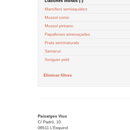
Llacunes litorals (-)
Mamífers semiaquàtics
Mussol comú
Mussol pirinenc
Papallones amenaçades
Prats seminaturals
Samaruc
Xoriguer petit
Eliminar filtres
Paisatges Vius
C/ Padró, 10
08511 L’Esquirol