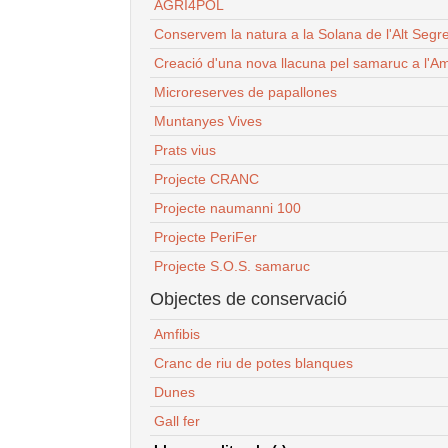
AGRI4POL
Conservem la natura a la Solana de l'Alt Segr
Creació d'una nova llacuna pel samaruc a l'Am
Microreserves de papallones
Muntanyes Vives
Prats vius
Projecte CRANC
Projecte naumanni 100
Projecte PeriFer
Projecte S.O.S. samaruc
Objectes de conservació
Amfibis
Cranc de riu de potes blanques
Dunes
Gall fer