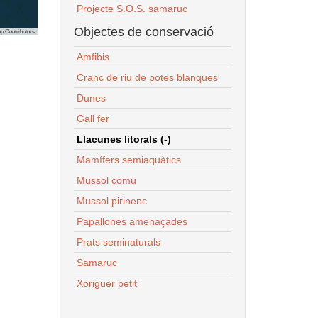
Projecte S.O.S. samaruc
Objectes de conservació
p Contributors
Amfibis
Cranc de riu de potes blanques
Dunes
Gall fer
Llacunes litorals (-)
Mamífers semiaquàtics
Mussol comú
Mussol pirinenc
Papallones amenaçades
Prats seminaturals
Samaruc
Xoriguer petit