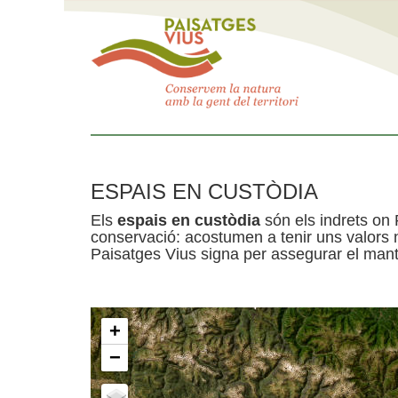
ESPAIS EN CUSTÒDIA
Els
espais en custòdia
són els indrets on 
conservació: acostumen a tenir uns valors n
Paisatges Vius signa per assegurar el mante
+
−