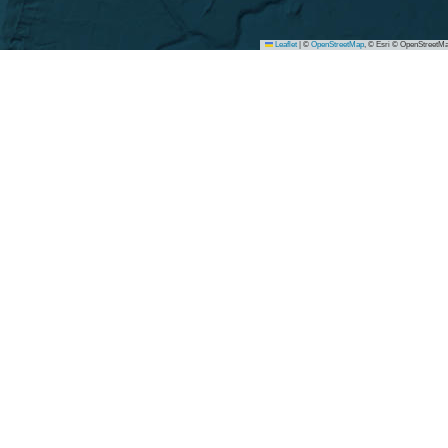
Leaflet
|
©
OpenStreetMap
, © Esri © OpenStreetMa