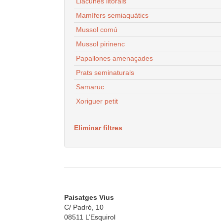
Llacunes litorals
Mamífers semiaquàtics
Mussol comú
Mussol pirinenc
Papallones amenaçades
Prats seminaturals
Samaruc
Xoriguer petit
Eliminar filtres
Paisatges Vius
C/ Padró, 10
08511 L’Esquirol