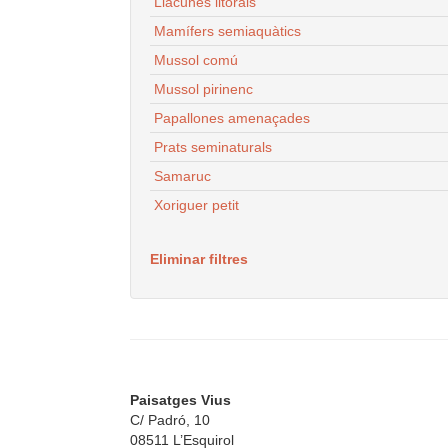
Llacunes litorals
Mamífers semiaquàtics
Mussol comú
Mussol pirinenc
Papallones amenaçades
Prats seminaturals
Samaruc
Xoriguer petit
Eliminar filtres
Paisatges Vius
C/ Padró, 10
08511 L’Esquirol