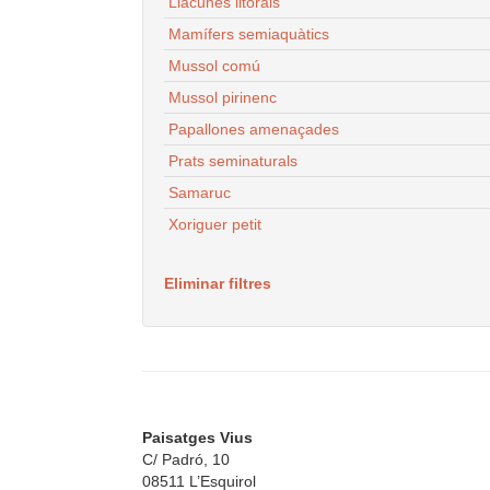
Llacunes litorals
Mamífers semiaquàtics
Mussol comú
Mussol pirinenc
Papallones amenaçades
Prats seminaturals
Samaruc
Xoriguer petit
Eliminar filtres
Paisatges Vius
C/ Padró, 10
08511 L’Esquirol