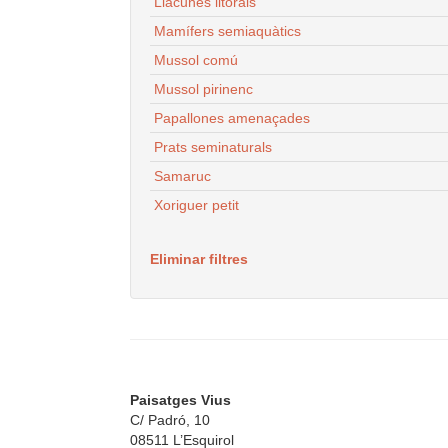
Llacunes litorals
Mamífers semiaquàtics
Mussol comú
Mussol pirinenc
Papallones amenaçades
Prats seminaturals
Samaruc
Xoriguer petit
Eliminar filtres
Paisatges Vius
C/ Padró, 10
08511 L’Esquirol