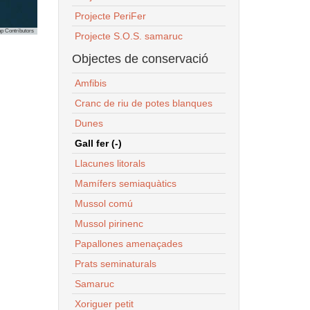
Projecte PeriFer
p Contributors
Projecte S.O.S. samaruc
Objectes de conservació
Amfibis
Cranc de riu de potes blanques
Dunes
Gall fer (-)
Llacunes litorals
Mamífers semiaquàtics
Mussol comú
Mussol pirinenc
Papallones amenaçades
Prats seminaturals
Samaruc
Xoriguer petit