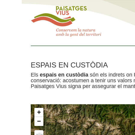
ESPAIS EN CUSTÒDIA
Els
espais en custòdia
són els indrets on 
conservació: acostumen a tenir uns valors n
Paisatges Vius signa per assegurar el mante
+
−