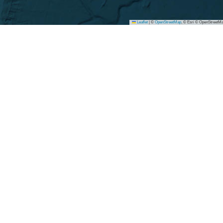
Leaflet
|
©
OpenStreetMap
, © Esri © OpenStreetMa