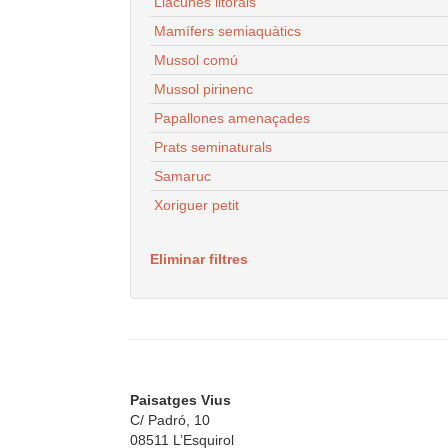
Llacunes litorals
Mamífers semiaquàtics
Mussol comú
Mussol pirinenc
Papallones amenaçades
Prats seminaturals
Samaruc
Xoriguer petit
Eliminar filtres
Paisatges Vius
C/ Padró, 10
08511 L’Esquirol