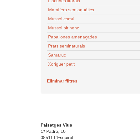
Llacunes litorals
Mamífers semiaquàtics
Mussol comú
Mussol pirinenc
Papallones amenaçades
Prats seminaturals
Samaruc
Xoriguer petit
Eliminar filtres
Paisatges Vius
C/ Padró, 10
08511 L’Esquirol