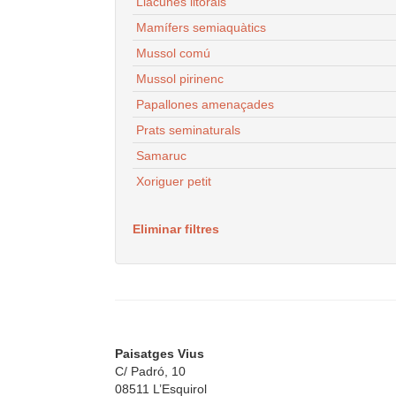
Llacunes litorals
Mamífers semiaquàtics
Mussol comú
Mussol pirinenc
Papallones amenaçades
Prats seminaturals
Samaruc
Xoriguer petit
Eliminar filtres
Paisatges Vius
C/ Padró, 10
08511 L’Esquirol