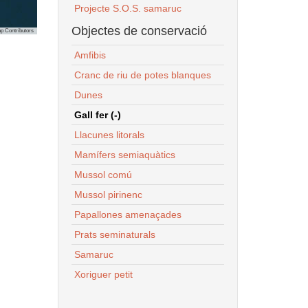
Projecte S.O.S. samaruc
Objectes de conservació
p Contributors
Amfibis
Cranc de riu de potes blanques
Dunes
Gall fer (-)
Llacunes litorals
Mamífers semiaquàtics
Mussol comú
Mussol pirinenc
Papallones amenaçades
Prats seminaturals
Samaruc
Xoriguer petit