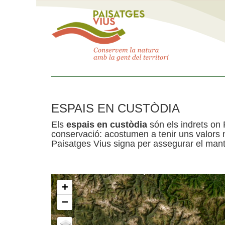
ESPAIS EN CUSTÒDIA
Els
espais en custòdia
són els indrets on 
conservació: acostumen a tenir uns valors n
Paisatges Vius signa per assegurar el mante
+
−