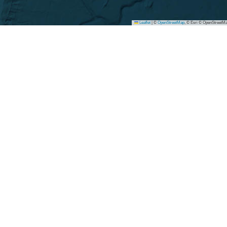
Leaflet
|
©
OpenStreetMap
, © Esri © OpenStreetMa