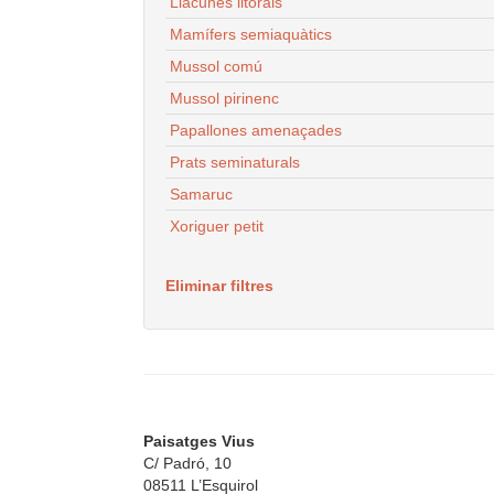
Llacunes litorals
Mamífers semiaquàtics
Mussol comú
Mussol pirinenc
Papallones amenaçades
Prats seminaturals
Samaruc
Xoriguer petit
Eliminar filtres
Paisatges Vius
C/ Padró, 10
08511 L’Esquirol