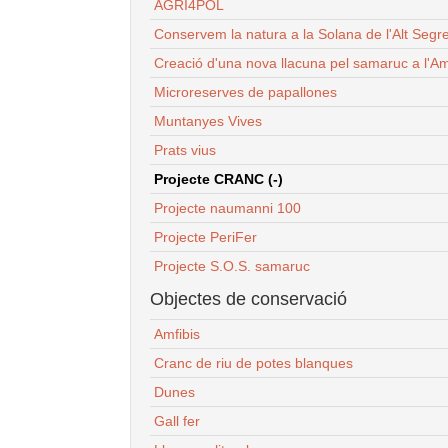
AGRI4POL
Conservem la natura a la Solana de l'Alt Segr
Creació d'una nova llacuna pel samaruc a l'Am
Microreserves de papallones
Muntanyes Vives
Prats vius
Projecte CRANC (-)
Projecte naumanni 100
Projecte PeriFer
Projecte S.O.S. samaruc
Objectes de conservació
Amfibis
Cranc de riu de potes blanques
Dunes
Gall fer