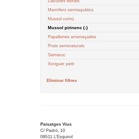
Llacunes litorals
Mamífers semiaquàtics
Mussol comú
Mussol pirinenc (-)
Papallones amenaçades
Prats seminaturals
Samaruc
Xoriguer petit
Eliminar filtres
Paisatges Vius
C/ Padró, 10
08511 L’Esquirol