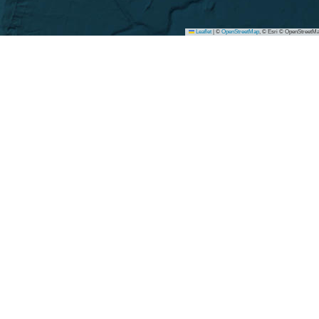
Leaflet
|
©
OpenStreetMap
, © Esri © OpenStreetMa