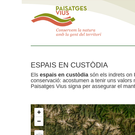
ESPAIS EN CUSTÒDIA
Els
espais en custòdia
són els indrets on 
conservació: acostumen a tenir uns valors n
Paisatges Vius signa per assegurar el mante
+
−