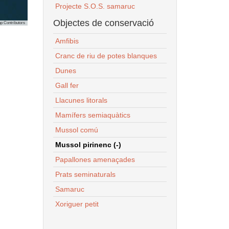
Projecte S.O.S. samaruc
Objectes de conservació
p Contributors
Amfibis
Cranc de riu de potes blanques
Dunes
Gall fer
Llacunes litorals
Mamífers semiaquàtics
Mussol comú
Mussol pirinenc (-)
Papallones amenaçades
Prats seminaturals
Samaruc
Xoriguer petit