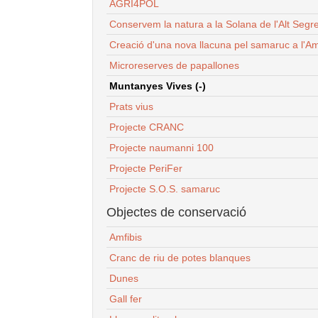
AGRI4POL
Conservem la natura a la Solana de l'Alt Segr
Creació d'una nova llacuna pel samaruc a l'Am
Microreserves de papallones
Muntanyes Vives (-)
Prats vius
Projecte CRANC
Projecte naumanni 100
Projecte PeriFer
Projecte S.O.S. samaruc
Objectes de conservació
Amfibis
Cranc de riu de potes blanques
Dunes
Gall fer