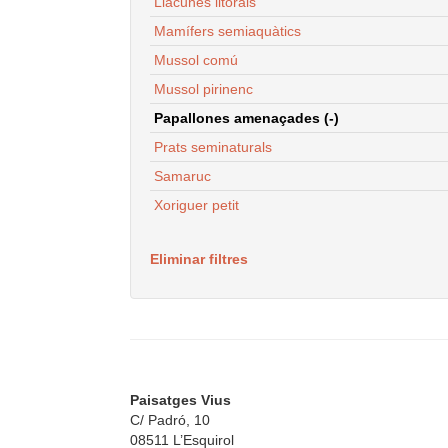
Llacunes litorals
Mamífers semiaquàtics
Mussol comú
Mussol pirinenc
Papallones amenaçades (-)
Prats seminaturals
Samaruc
Xoriguer petit
Eliminar filtres
Paisatges Vius
C/ Padró, 10
08511 L’Esquirol