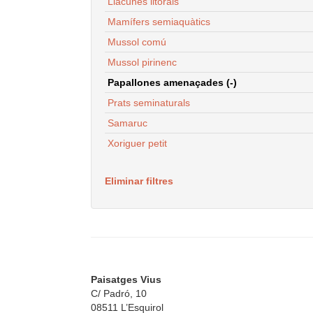
Llacunes litorals
Mamífers semiaquàtics
Mussol comú
Mussol pirinenc
Papallones amenaçades (-)
Prats seminaturals
Samaruc
Xoriguer petit
Eliminar filtres
Paisatges Vius
C/ Padró, 10
08511 L’Esquirol