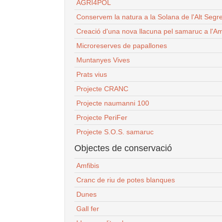
AGRI4POL
Conservem la natura a la Solana de l'Alt Segr
Creació d'una nova llacuna pel samaruc a l'Am
Microreserves de papallones
Muntanyes Vives
Prats vius
Projecte CRANC
Projecte naumanni 100
Projecte PeriFer
Projecte S.O.S. samaruc
Objectes de conservació
Amfibis
Cranc de riu de potes blanques
Dunes
Gall fer