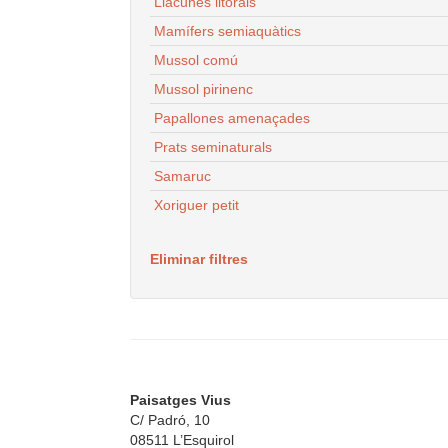
Llacunes litorals
Mamífers semiaquàtics
Mussol comú
Mussol pirinenc
Papallones amenaçades
Prats seminaturals
Samaruc
Xoriguer petit
Eliminar filtres
Paisatges Vius
C/ Padró, 10
08511 L’Esquirol