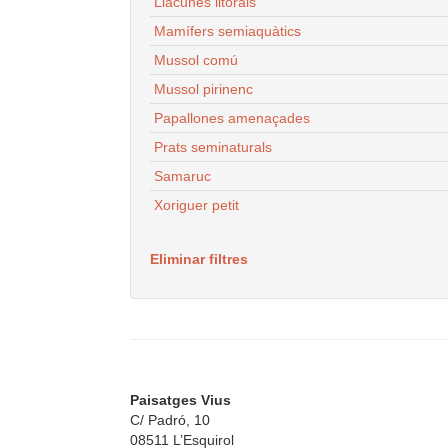
Llacunes litorals
Mamífers semiaquàtics
Mussol comú
Mussol pirinenc
Papallones amenaçades
Prats seminaturals
Samaruc
Xoriguer petit
Eliminar filtres
Paisatges Vius
C/ Padró, 10
08511 L’Esquirol