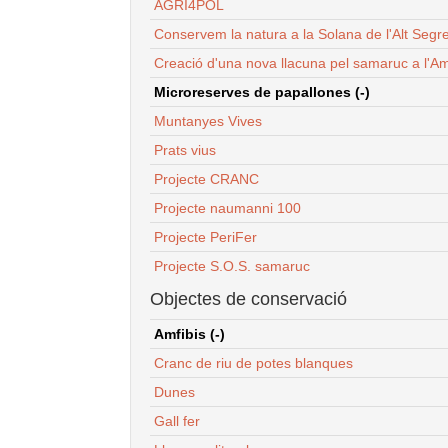
AGRI4POL
Conservem la natura a la Solana de l'Alt Segr
Creació d'una nova llacuna pel samaruc a l'Am
Microreserves de papallones (-)
Muntanyes Vives
Prats vius
Projecte CRANC
Projecte naumanni 100
Projecte PeriFer
Projecte S.O.S. samaruc
Objectes de conservació
Amfibis (-)
Cranc de riu de potes blanques
Dunes
Gall fer