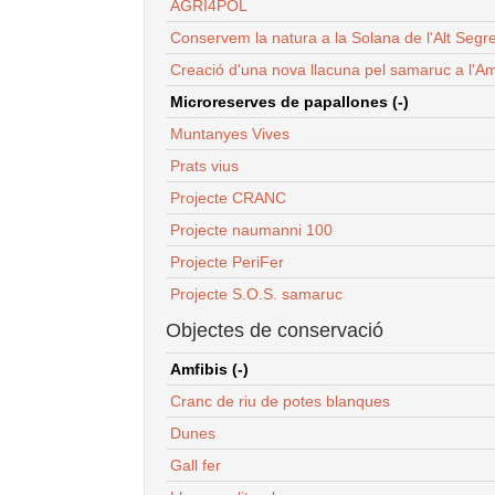
AGRI4POL
Conservem la natura a la Solana de l'Alt Segr
Creació d'una nova llacuna pel samaruc a l'Am
Microreserves de papallones (-)
Muntanyes Vives
Prats vius
Projecte CRANC
Projecte naumanni 100
Projecte PeriFer
Projecte S.O.S. samaruc
Objectes de conservació
Amfibis (-)
Cranc de riu de potes blanques
Dunes
Gall fer