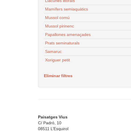
Llacunes litorals
Mamífers semiaquàtics
Mussol comú
Mussol pirinenc
Papallones amenaçades
Prats seminaturals
Samaruc
Xoriguer petit
Eliminar filtres
Paisatges Vius
C/ Padró, 10
08511 L’Esquirol