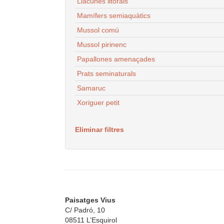
Llacunes litorals
Mamífers semiaquàtics
Mussol comú
Mussol pirinenc
Papallones amenaçades
Prats seminaturals
Samaruc
Xoriguer petit
Eliminar filtres
Paisatges Vius
C/ Padró, 10
08511 L’Esquirol