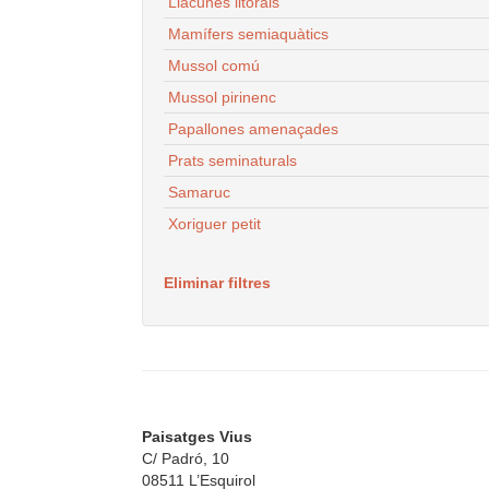
Llacunes litorals
Mamífers semiaquàtics
Mussol comú
Mussol pirinenc
Papallones amenaçades
Prats seminaturals
Samaruc
Xoriguer petit
Eliminar filtres
Paisatges Vius
C/ Padró, 10
08511 L’Esquirol