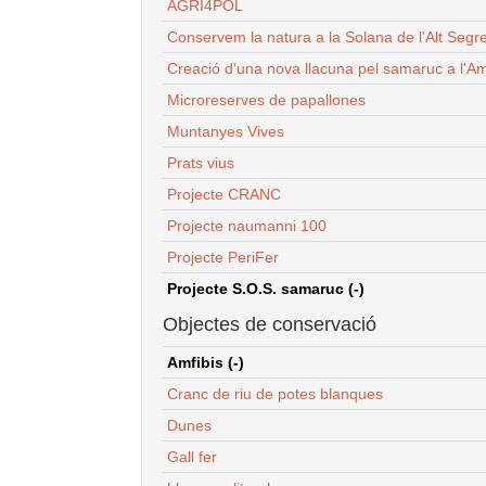
AGRI4POL
Conservem la natura a la Solana de l'Alt Segr
Creació d'una nova llacuna pel samaruc a l'Am
Microreserves de papallones
Muntanyes Vives
Prats vius
Projecte CRANC
Projecte naumanni 100
Projecte PeriFer
Projecte S.O.S. samaruc (-)
Objectes de conservació
Amfibis (-)
Cranc de riu de potes blanques
Dunes
Gall fer