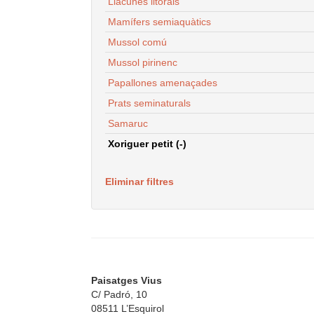
Llacunes litorals
Mamífers semiaquàtics
Mussol comú
Mussol pirinenc
Papallones amenaçades
Prats seminaturals
Samaruc
Xoriguer petit (-)
Eliminar filtres
Paisatges Vius
C/ Padró, 10
08511 L’Esquirol