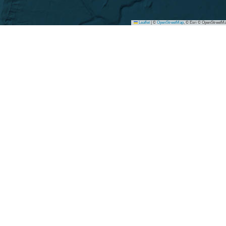
Leaflet
|
©
OpenStreetMap
, © Esri © OpenStreetMa