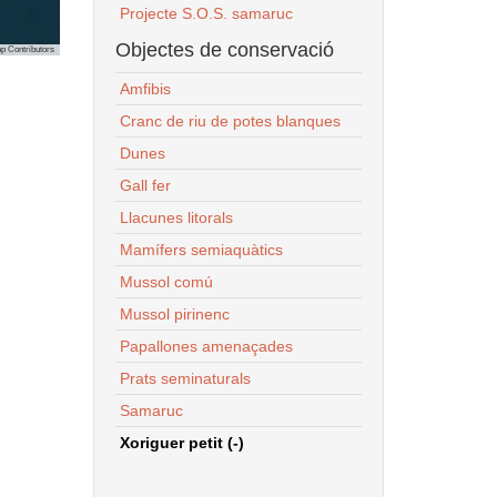
Projecte S.O.S. samaruc
Objectes de conservació
p Contributors
Amfibis
Cranc de riu de potes blanques
Dunes
Gall fer
Llacunes litorals
Mamífers semiaquàtics
Mussol comú
Mussol pirinenc
Papallones amenaçades
Prats seminaturals
Samaruc
Xoriguer petit (-)