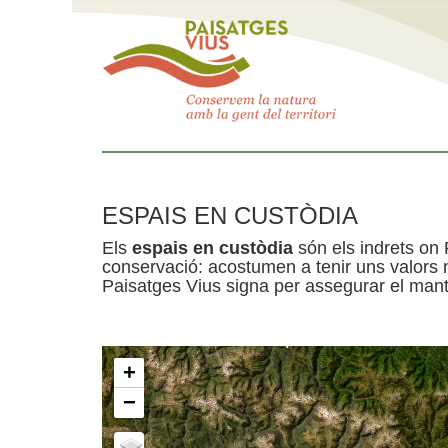
ESPAIS EN CUSTÒDIA
Els
espais en custòdia
són els indrets on 
conservació: acostumen a tenir uns valors n
Paisatges Vius signa per assegurar el mante
+
−