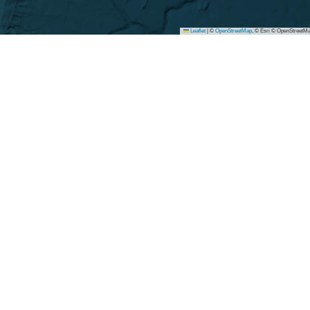
Leaflet
|
©
OpenStreetMap
, © Esri © OpenStreetMa