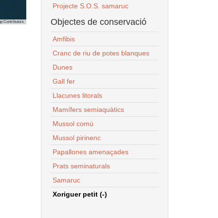
Projecte S.O.S. samaruc
Objectes de conservació
p Contributors
Amfibis
Cranc de riu de potes blanques
Dunes
Gall fer
Llacunes litorals
Mamífers semiaquàtics
Mussol comú
Mussol pirinenc
Papallones amenaçades
Prats seminaturals
Samaruc
Xoriguer petit (-)