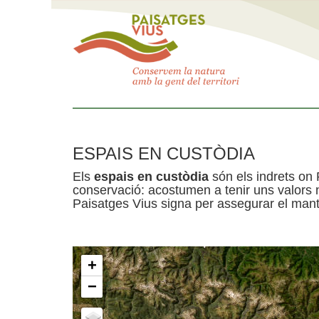
ESPAIS EN CUSTÒDIA
Els
espais en custòdia
són els indrets on 
conservació: acostumen a tenir uns valors n
Paisatges Vius signa per assegurar el mante
+
−