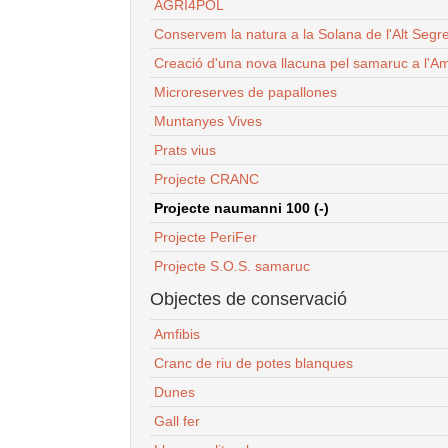
AGRI4POL
Conservem la natura a la Solana de l'Alt Segr
Creació d'una nova llacuna pel samaruc a l'Am
Microreserves de papallones
Muntanyes Vives
Prats vius
Projecte CRANC
Projecte naumanni 100 (-)
Projecte PeriFer
Projecte S.O.S. samaruc
Objectes de conservació
Amfibis
Cranc de riu de potes blanques
Dunes
Gall fer