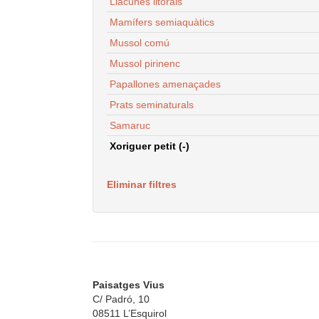
Llacunes litorals
Mamífers semiaquàtics
Mussol comú
Mussol pirinenc
Papallones amenaçades
Prats seminaturals
Samaruc
Xoriguer petit (-)
Eliminar filtres
Paisatges Vius
C/ Padró, 10
08511 L’Esquirol