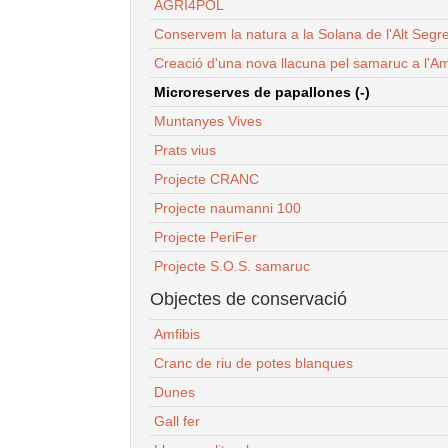
AGRI4POL
Conservem la natura a la Solana de l'Alt Segr
Creació d'una nova llacuna pel samaruc a l'Am
Microreserves de papallones (-)
Muntanyes Vives
Prats vius
Projecte CRANC
Projecte naumanni 100
Projecte PeriFer
Projecte S.O.S. samaruc
Objectes de conservació
Amfibis
Cranc de riu de potes blanques
Dunes
Gall fer