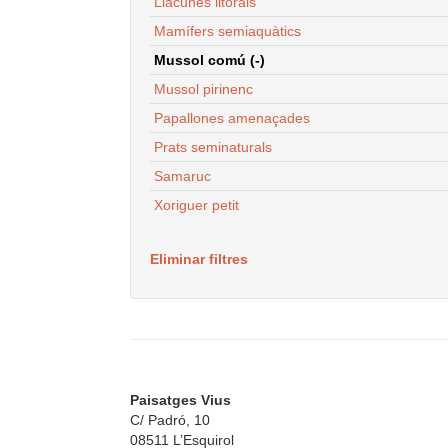
Llacunes litorals
Mamífers semiaquàtics
Mussol comú (-)
Mussol pirinenc
Papallones amenaçades
Prats seminaturals
Samaruc
Xoriguer petit
Eliminar filtres
Paisatges Vius
C/ Padró, 10
08511 L’Esquirol