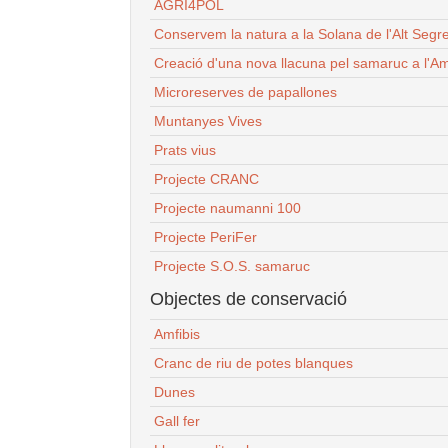
AGRI4POL
Conservem la natura a la Solana de l'Alt Segr
Creació d'una nova llacuna pel samaruc a l'Am
Microreserves de papallones
Muntanyes Vives
Prats vius
Projecte CRANC
Projecte naumanni 100
Projecte PeriFer
Projecte S.O.S. samaruc
Objectes de conservació
Amfibis
Cranc de riu de potes blanques
Dunes
Gall fer