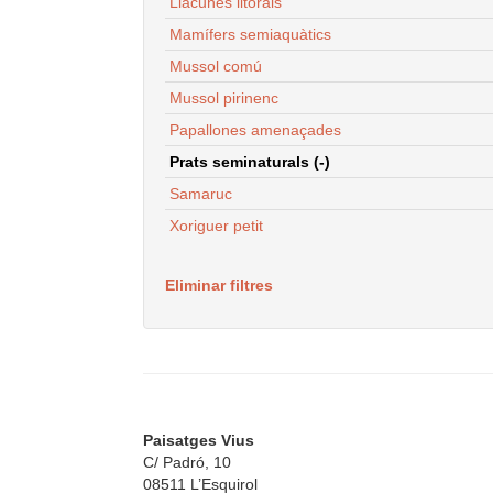
Llacunes litorals
Mamífers semiaquàtics
Mussol comú
Mussol pirinenc
Papallones amenaçades
Prats seminaturals (-)
Samaruc
Xoriguer petit
Eliminar filtres
Paisatges Vius
C/ Padró, 10
08511 L’Esquirol