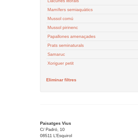
Llacunes litorals
Mamífers semiaquàtics
Mussol comú
Mussol pirinenc
Papallones amenaçades
Prats seminaturals
Samaruc
Xoriguer petit
Eliminar filtres
Paisatges Vius
C/ Padró, 10
08511 L’Esquirol