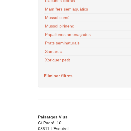
Llacunes litorals
Mamífers semiaquàtics
Mussol comú
Mussol pirinenc
Papallones amenaçades
Prats seminaturals
Samaruc
Xoriguer petit
Eliminar filtres
Paisatges Vius
C/ Padró, 10
08511 L’Esquirol