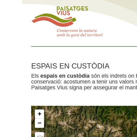
ESPAIS EN CUSTÒDIA
Els
espais en custòdia
són els indrets on 
conservació: acostumen a tenir uns valors n
Paisatges Vius signa per assegurar el mante
+
−