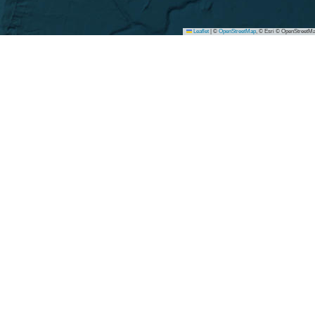
Leaflet
|
©
OpenStreetMap
, © Esri © OpenStreetMa