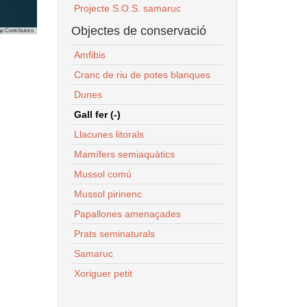
Projecte S.O.S. samaruc
Objectes de conservació
p Contributors
Amfibis
Cranc de riu de potes blanques
Dunes
Gall fer (-)
Llacunes litorals
Mamífers semiaquàtics
Mussol comú
Mussol pirinenc
Papallones amenaçades
Prats seminaturals
Samaruc
Xoriguer petit