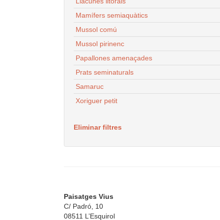
Llacunes litorals
Mamífers semiaquàtics
Mussol comú
Mussol pirinenc
Papallones amenaçades
Prats seminaturals
Samaruc
Xoriguer petit
Eliminar filtres
Paisatges Vius
C/ Padró, 10
08511 L’Esquirol