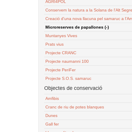
AGRI4POL
Conservem la natura a la Solana de l'Alt Segr
Creació d'una nova llacuna pel samaruc a l'Am
Microreserves de papallones (-)
Muntanyes Vives
Prats vius
Projecte CRANC
Projecte naumanni 100
Projecte PeriFer
Projecte S.O.S. samaruc
Objectes de conservació
Amfibis
Cranc de riu de potes blanques
Dunes
Gall fer