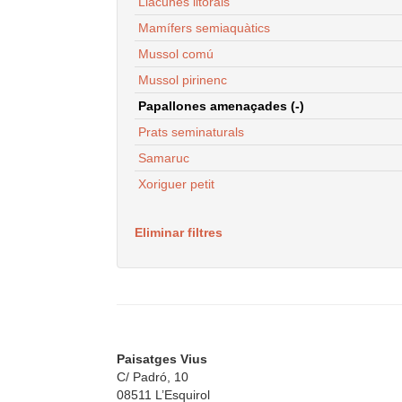
Llacunes litorals
Mamífers semiaquàtics
Mussol comú
Mussol pirinenc
Papallones amenaçades (-)
Prats seminaturals
Samaruc
Xoriguer petit
Eliminar filtres
Paisatges Vius
C/ Padró, 10
08511 L’Esquirol