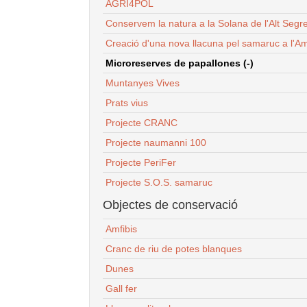
AGRI4POL
Conservem la natura a la Solana de l'Alt Segr
Creació d'una nova llacuna pel samaruc a l'Am
Microreserves de papallones (-)
Muntanyes Vives
Prats vius
Projecte CRANC
Projecte naumanni 100
Projecte PeriFer
Projecte S.O.S. samaruc
Objectes de conservació
Amfibis
Cranc de riu de potes blanques
Dunes
Gall fer