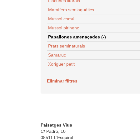
Llacunes litorals
Mamífers semiaquàtics
Mussol comú
Mussol pirinenc
Papallones amenaçades (-)
Prats seminaturals
Samaruc
Xoriguer petit
Eliminar filtres
Paisatges Vius
C/ Padró, 10
08511 L’Esquirol