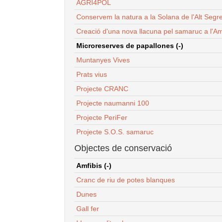
AGRI4POL
Conservem la natura a la Solana de l'Alt Segr
Creació d'una nova llacuna pel samaruc a l'Am
Microreserves de papallones (-)
Muntanyes Vives
Prats vius
Projecte CRANC
Projecte naumanni 100
Projecte PeriFer
Projecte S.O.S. samaruc
Objectes de conservació
Amfibis (-)
Cranc de riu de potes blanques
Dunes
Gall fer