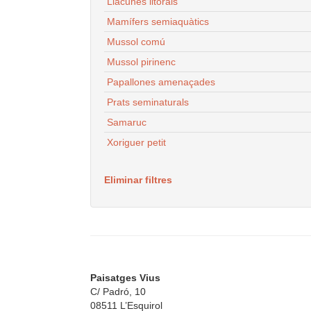
Llacunes litorals
Mamífers semiaquàtics
Mussol comú
Mussol pirinenc
Papallones amenaçades
Prats seminaturals
Samaruc
Xoriguer petit
Eliminar filtres
Paisatges Vius
C/ Padró, 10
08511 L’Esquirol