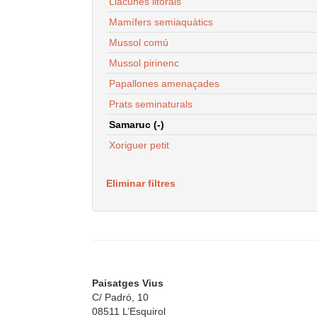
Llacunes litorals
Mamífers semiaquàtics
Mussol comú
Mussol pirinenc
Papallones amenaçades
Prats seminaturals
Samaruc (-)
Xoriguer petit
Eliminar filtres
Paisatges Vius
C/ Padró, 10
08511 L’Esquirol