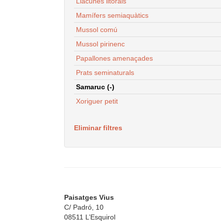
Llacunes litorals
Mamífers semiaquàtics
Mussol comú
Mussol pirinenc
Papallones amenaçades
Prats seminaturals
Samaruc (-)
Xoriguer petit
Eliminar filtres
Paisatges Vius
C/ Padró, 10
08511 L’Esquirol