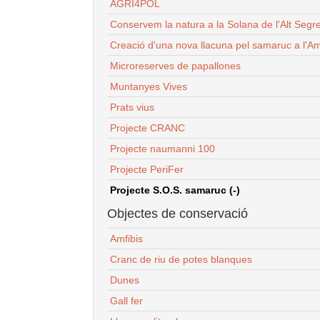
AGRI4POL
Conservem la natura a la Solana de l'Alt Segr
Creació d'una nova llacuna pel samaruc a l'Am
Microreserves de papallones
Muntanyes Vives
Prats vius
Projecte CRANC
Projecte naumanni 100
Projecte PeriFer
Projecte S.O.S. samaruc (-)
Objectes de conservació
Amfibis
Cranc de riu de potes blanques
Dunes
Gall fer