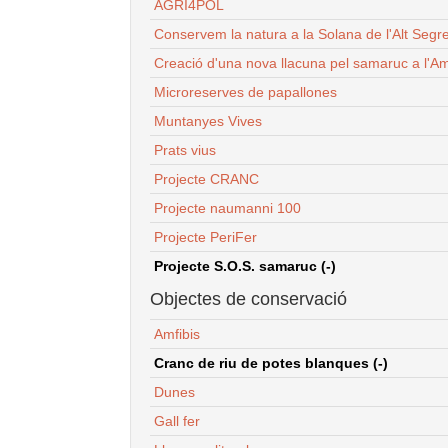
AGRI4POL
Conservem la natura a la Solana de l'Alt Segr
Creació d'una nova llacuna pel samaruc a l'Am
Microreserves de papallones
Muntanyes Vives
Prats vius
Projecte CRANC
Projecte naumanni 100
Projecte PeriFer
Projecte S.O.S. samaruc (-)
Objectes de conservació
Amfibis
Cranc de riu de potes blanques (-)
Dunes
Gall fer