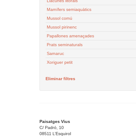
Llacunes litorals
Mamífers semiaquàtics
Mussol comú
Mussol pirinenc
Papallones amenaçades
Prats seminaturals
Samaruc
Xoriguer petit
Eliminar filtres
Paisatges Vius
C/ Padró, 10
08511 L’Esquirol