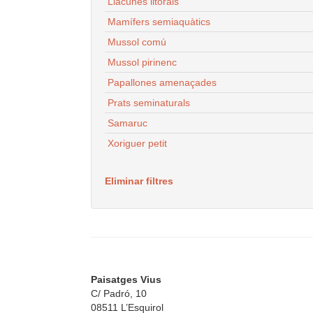
Llacunes litorals
Mamífers semiaquàtics
Mussol comú
Mussol pirinenc
Papallones amenaçades
Prats seminaturals
Samaruc
Xoriguer petit
Eliminar filtres
Paisatges Vius
C/ Padró, 10
08511 L’Esquirol