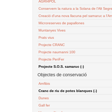
AGRI4POL
Conservem la natura a la Solana de l'Alt Segr
Creació d'una nova llacuna pel samaruc a l'Am
Microreserves de papallones
Muntanyes Vives
Prats vius
Projecte CRANC
Projecte naumanni 100
Projecte PeriFer
Projecte S.O.S. samaruc (-)
Objectes de conservació
Amfibis
Cranc de riu de potes blanques (-)
Dunes
Gall fer