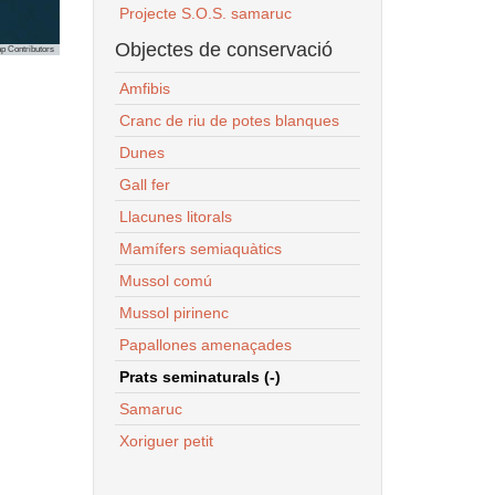
Projecte S.O.S. samaruc
Objectes de conservació
p Contributors
Amfibis
Cranc de riu de potes blanques
Dunes
Gall fer
Llacunes litorals
Mamífers semiaquàtics
Mussol comú
Mussol pirinenc
Papallones amenaçades
Prats seminaturals (-)
Samaruc
Xoriguer petit