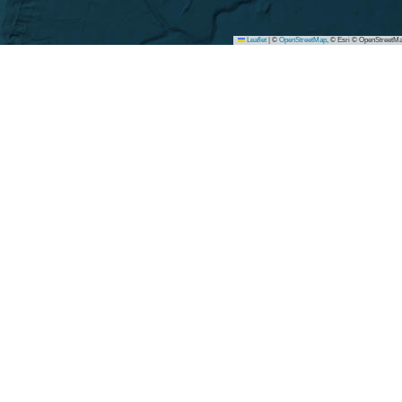
Leaflet
|
©
OpenStreetMap
, © Esri © OpenStreetMa