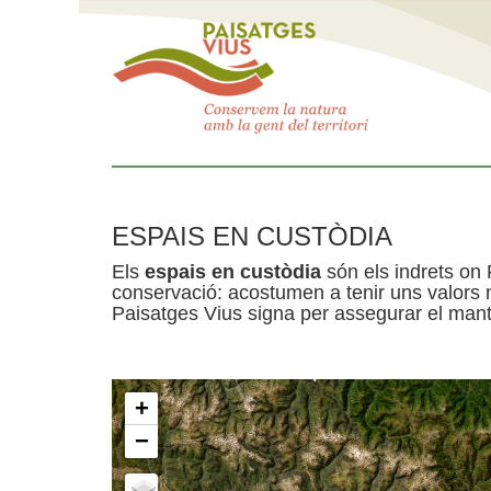
ESPAIS EN CUSTÒDIA
Els
espais en custòdia
són els indrets on 
conservació: acostumen a tenir uns valors n
Paisatges Vius signa per assegurar el mante
+
−