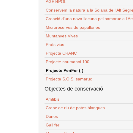
AGRI4POL
Conservem la natura a la Solana de l'Alt Segr
Creació d'una nova llacuna pel samaruc a l'Am
Microreserves de papallones
Muntanyes Vives
Prats vius
Projecte CRANC
Projecte naumanni 100
Projecte PeriFer (-)
Projecte S.O.S. samaruc
Objectes de conservació
Amfibis
Cranc de riu de potes blanques
Dunes
Gall fer