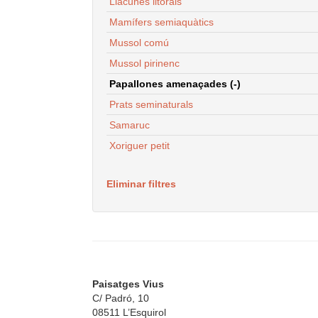
Llacunes litorals
Mamífers semiaquàtics
Mussol comú
Mussol pirinenc
Papallones amenaçades (-)
Prats seminaturals
Samaruc
Xoriguer petit
Eliminar filtres
Paisatges Vius
C/ Padró, 10
08511 L’Esquirol