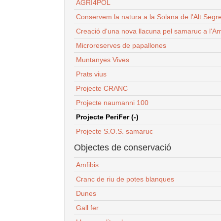
AGRI4POL
Conservem la natura a la Solana de l'Alt Segr
Creació d'una nova llacuna pel samaruc a l'Am
Microreserves de papallones
Muntanyes Vives
Prats vius
Projecte CRANC
Projecte naumanni 100
Projecte PeriFer (-)
Projecte S.O.S. samaruc
Objectes de conservació
Amfibis
Cranc de riu de potes blanques
Dunes
Gall fer