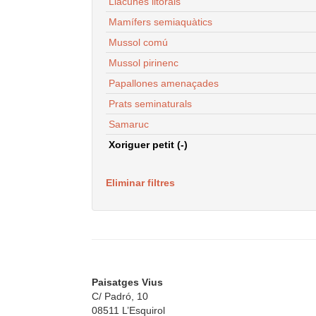
Llacunes litorals
Mamífers semiaquàtics
Mussol comú
Mussol pirinenc
Papallones amenaçades
Prats seminaturals
Samaruc
Xoriguer petit (-)
Eliminar filtres
Paisatges Vius
C/ Padró, 10
08511 L’Esquirol