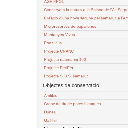
AGRI4POL
Conservem la natura a la Solana de l'Alt Segr
Creació d'una nova llacuna pel samaruc a l'Am
Microreserves de papallones
Muntanyes Vives
Prats vius
Projecte CRANC
Projecte naumanni 100
Projecte PeriFer
Projecte S.O.S. samaruc
Objectes de conservació
Amfibis
Cranc de riu de potes blanques
Dunes
Gall fer