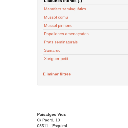
Llacunes litorals (-)
Mamífers semiaquàtics
Mussol comú
Mussol pirinenc
Papallones amenaçades
Prats seminaturals
Samaruc
Xoriguer petit
Eliminar filtres
Paisatges Vius
C/ Padró, 10
08511 L’Esquirol