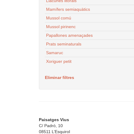
Llacunes litorals
Mamífers semiaquàtics
Mussol comú
Mussol pirinenc
Papallones amenaçades
Prats seminaturals
Samaruc
Xoriguer petit
Eliminar filtres
Paisatges Vius
C/ Padró, 10
08511 L’Esquirol