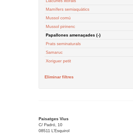
Llacunes litorals
Mamífers semiaquàtics
Mussol comú
Mussol pirinenc
Papallones amenaçades (-)
Prats seminaturals
Samaruc
Xoriguer petit
Eliminar filtres
Paisatges Vius
C/ Padró, 10
08511 L’Esquirol