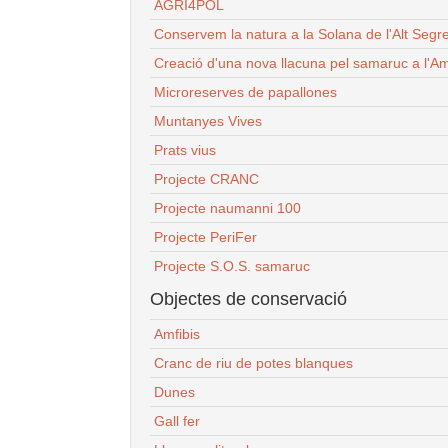
AGRI4POL
Conservem la natura a la Solana de l'Alt Segr
Creació d'una nova llacuna pel samaruc a l'Am
Microreserves de papallones
Muntanyes Vives
Prats vius
Projecte CRANC
Projecte naumanni 100
Projecte PeriFer
Projecte S.O.S. samaruc
Objectes de conservació
Amfibis
Cranc de riu de potes blanques
Dunes
Gall fer